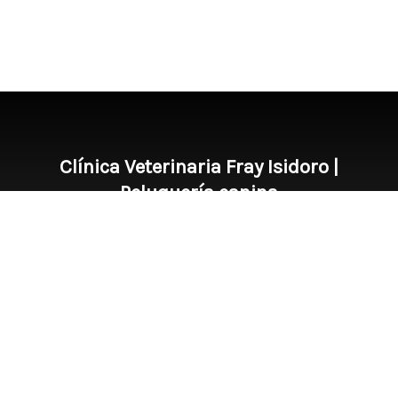
Clínica Veterinaria Fray Isidoro |
Peluquería canina
Dirección: Fray Isidoro de Sevilla, 31. 41009. Sevilla
Teléfono: 954350145
|
E-
mail: frayisidoroveterinaria@gmail.com